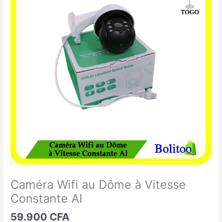
Wifi
au
Dôme
à
Vitesse
Constante
AI
Caméra Wifi au Dôme à Vitesse
Constante AI
59.900
CFA