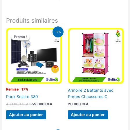
Produits similaires
Le
Le
17%
prix
prix
Promo !
Promo !
initial
actuel
était :
est :
430.000 CFA.
355.000 CFA.
Remise : 17%
Armoire 2 Battants avec
Portes Chaussures C
Pack Solaire 380
20.000
CFA
430.000
CFA
355.000
CFA
Ajouter au panier
Ajouter au panier