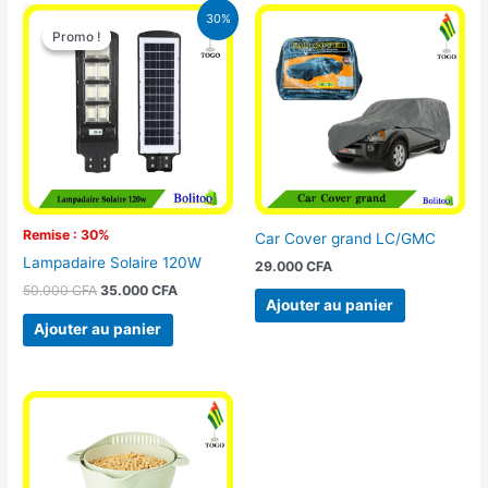
Le
Le
30%
prix
prix
Promo !
Promo !
initial
actuel
était :
est :
50.000 CFA.
35.000 CFA.
Remise : 30%
Car Cover grand LC/GMC
Lampadaire Solaire 120W
29.000
CFA
50.000
CFA
35.000
CFA
Ajouter au panier
Ajouter au panier