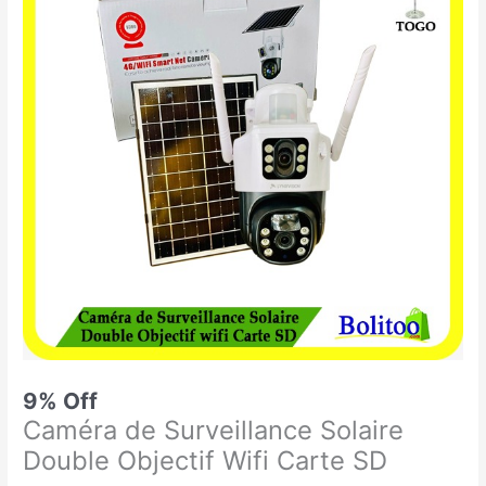
était :
est :
de
64.900 CFA.
59.000 CFA.
Surveillance
Solaire
Double
Objectif
Wifi
Carte
SD
9% Off
Caméra de Surveillance Solaire
Double Objectif Wifi Carte SD