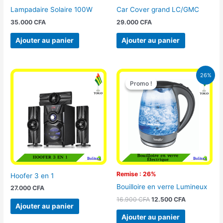
Lampadaire Solaire 100W
Car Cover grand LC/GMC
35.000
CFA
29.000
CFA
Ajouter au panier
Ajouter au panier
Le
Le
26%
prix
prix
Promo !
Promo !
initial
actuel
était :
est :
16.900 CFA.
12.500 CFA.
Remise : 26%
Hoofer 3 en 1
Bouilloire en verre Lumineux
27.000
CFA
16.900
CFA
12.500
CFA
Ajouter au panier
Ajouter au panier