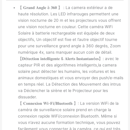
【 𝐆𝐫𝐚𝐧𝐝 𝐀𝐧𝐠𝐥𝐞 à 𝟑𝟔𝟎 】 : La camera extérieur a de
haute résolution. Les LED infrarouges permettent une
vision nocturne de 20 m et les projecteurs vous offrent
une vision nocturne en couleur. Cette caméra WiFi
Solaire à batterie rechargeable est équipée de deux
objectifs, Un objectif est fixe et l’autre objectif tourne
pour une surveillance grand angle à 360 degrés, Zoom
numérique 4x, sans manquer aucun coin de détail.
【𝐃é𝐭𝐞𝐜𝐭𝐢𝐨𝐧 𝐢𝐧𝐭𝐞𝐥𝐥𝐢𝐠𝐞𝐧𝐭𝐞 & 𝐀𝐥𝐞𝐫𝐭𝐬 𝐈𝐧𝐬𝐭𝐚𝐧𝐭𝐚𝐧é𝐞𝐬】: avec le
capteur PIR et des algorithmes intelligents,la camera
solaire peut détecter les humains, les voitures et les
animaux domestiques et vous envoyer des push/e-mails
en temps réel. La Détection des Mouvement des intrus
va Déclencher la sirène et le Projecteur pour les
dissuader.
【 𝐂𝐨𝐧𝐧𝐞𝐱𝐢𝐨𝐧 𝐖𝐢-𝐅𝐢/𝐁𝐥𝐮𝐞𝐭𝐨𝐨𝐭𝐡 】: La version WiFi de la
caméra de surveillance solaire prend en charge la
connexion rapide WiFi/connexion Bluetooth. Même si
vous n’avez aucune formation technique, vous pouvez
facilement vous connecter à la caméra, ce qui est très