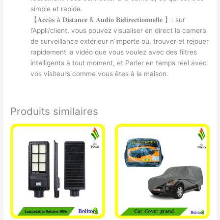
simple et rapide.
【𝐀𝐜𝐜è𝐬 à 𝐃𝐢𝐬𝐭𝐚𝐧𝐜𝐞 & 𝐀𝐮𝐝𝐢𝐨 𝐁𝐢𝐝𝐢𝐫𝐞𝐜𝐭𝐢𝐨𝐧𝐧𝐞𝐥𝐥𝐞 】: sur
l’Appli/client, vous pouvez visualiser en direct la camera
de surveillance extérieur n’importe où, trouver et rejouer
rapidement la vidéo que vous voulez avec des filtres
intelligents à tout moment, et Parler en temps réel avec
vos visiteurs comme vous êtes à la maison.
Produits similaires