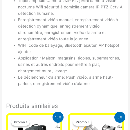
Triple ampoule Caméra 2MP E27; Mini caméra Vision
nocturne Wifi sécurité à domicile caméra IP PTZ Cctv AI
détection humaine.
Enregistrement vidéo manuel, enregistrement vidéo à
détection dynamique, enregistrement vidéo
chronométré, enregistrement vidéo d’alarme et
enregistrement vidéo toute la journée
WIFI, code de balayage, Bluetooth ajouter, AP hotspot
ajouter
Application : Maison, magasins, écoles, supermarchés,
usines et autres endroits pour mettre à plat,
chargement mural, levage
Le déclencheur d’alarme: Push vidéo, alarme haut-
parleur, enregistrement vidéo d’alarme
Produits similaires
Le
Le
Le
Le
15%
5%
prix
prix
prix
prix
Promo !
Promo !
Promo !
Promo !
initial
actuel
initial
actuel
était :
est :
était :
est :