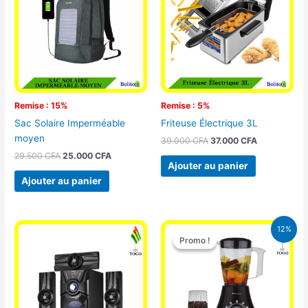
29.500 CFA.
25.000 CFA.
39.000 CFA.
37.000 CFA.
Remise : 15%
Remise : 5%
Sac Solaire Imperméable
Friteuse Électrique 3L
moyen
39.000
CFA
37.000
CFA
29.500
CFA
25.000
CFA
Ajouter au panier
Ajouter au panier
Le
Le
12%
prix
prix
Promo !
Promo !
initial
actuel
était :
est :
25.000 CFA.
22.000 CFA