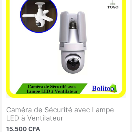
de
Sécurité
avec
Lampe
LED
à
Ventilateur
Caméra de Sécurité avec Lampe
LED à Ventilateur
15.500
CFA