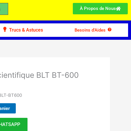
À Propos de Nous
Trucs & Astuces
Besoins d’Aides
cientifique BLT BT-600
e BLT-BT600
anier
HATSAPP