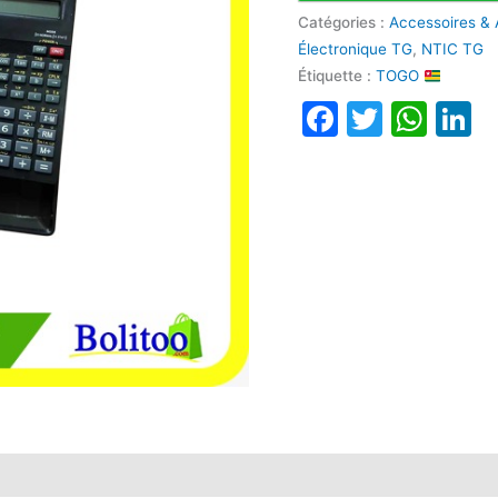
Catégories :
Accessoires & 
Électronique TG
,
NTIC TG
Étiquette :
TOGO
Faceboo
Twitte
Wha
L