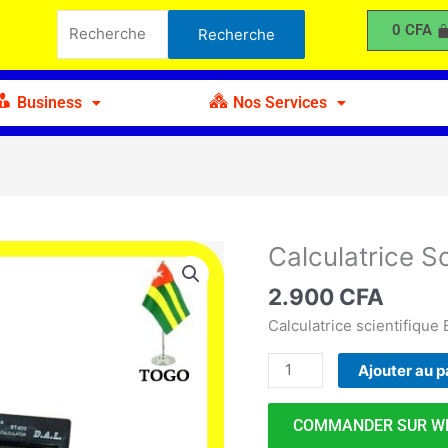
Scientifique
Recherche
0
CFA
Recherche
BLT
pour :
BT-
600
Business
Nos Services
Calculatrice S
quantité
de
2.900
CFA
Calculatrice
Scientifique
Calculatrice scientifiqu
BLT
Ajouter au p
BT-
600
COMMANDER SUR W