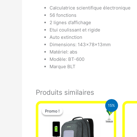
Calculatrice scientifique électronique
56 fonctions
2 lignes d’affichage
Etui coulissant et rigide
Auto extinction
Dimensions: 143x78x13mm
Matériel: abs
Modèle: BT-600
Marque BLT
Produits similaires
Le
Le
15%
prix
prix
Promo !
Promo !
initial
actuel
était :
est :
29.500 CFA.
25.000 CFA.