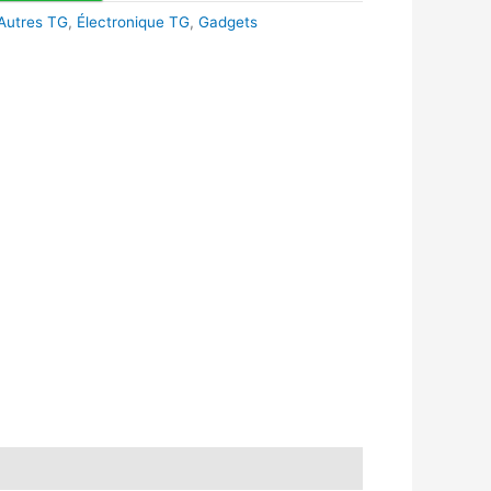
Autres TG
,
Électronique TG
,
Gadgets
k
r
tsApp
inkedIn