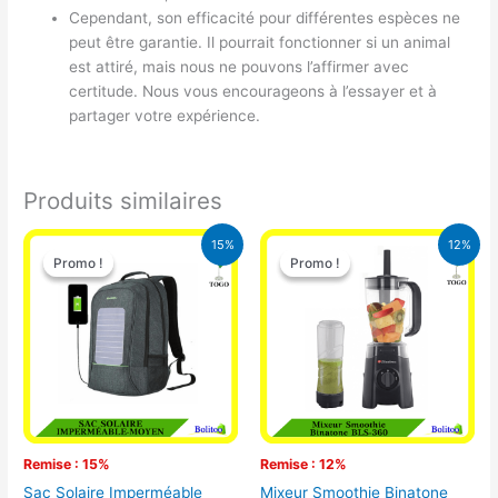
Cependant, son efficacité pour différentes espèces ne
peut être garantie. Il pourrait fonctionner si un animal
est attiré, mais nous ne pouvons l’affirmer avec
certitude. Nous vous encourageons à l’essayer et à
partager votre expérience.
Produits similaires
Le
Le
Le
Le
15%
12%
prix
prix
prix
prix
Promo !
Promo !
Promo !
Promo !
initial
actuel
initial
actuel
était :
est :
était :
est :
29.500 CFA.
25.000 CFA.
25.000 CFA.
22.000 CFA
Remise : 15%
Remise : 12%
Sac Solaire Imperméable
Mixeur Smoothie Binatone