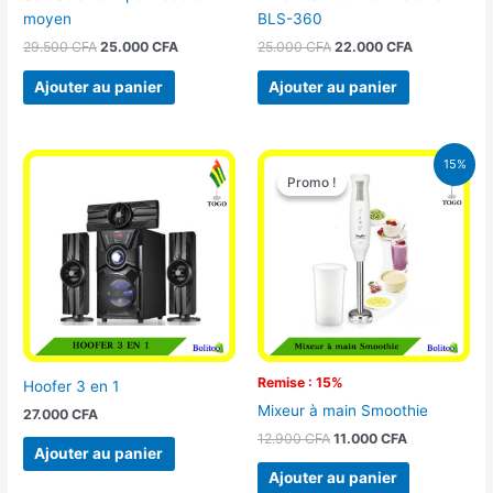
moyen
BLS-360
29.500
CFA
25.000
CFA
25.000
CFA
22.000
CFA
Ajouter au panier
Ajouter au panier
Le
Le
15%
prix
prix
Promo !
Promo !
initial
actuel
était :
est :
12.900 CFA.
11.000 CFA.
Remise : 15%
Hoofer 3 en 1
Mixeur à main Smoothie
27.000
CFA
12.900
CFA
11.000
CFA
Ajouter au panier
Ajouter au panier