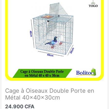
à
Oiseaux
Double
Porte
en
Métal
40x40x30cm
Cage à Oiseaux Double Porte en
Métal 40x40x30cm
24.900
CFA