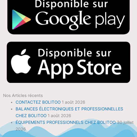
Nos Articles récents
CONTACTEZ BOLITOO
1 août 2026
BALANCES ÉLECTRONIQUES ET PROFESSIONNELLES
CHEZ BOLITOO
1 août 2026
ÉQUIPEMENTS PROFESSIONNELS CHEZ BOLITOO
30 juillet
2026