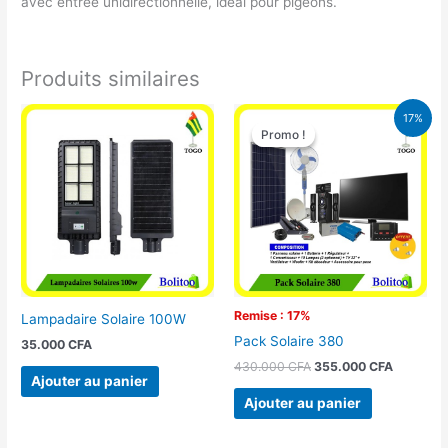
avec entrée unidirectionnelle, idéal pour pigeons.
Produits similaires
Le
Le
17%
prix
prix
Promo !
Promo !
initial
actuel
était :
est :
430.000 CFA.
355.000 
Remise : 17%
Lampadaire Solaire 100W
Pack Solaire 380
35.000
CFA
430.000
CFA
355.000
CFA
Ajouter au panier
Ajouter au panier