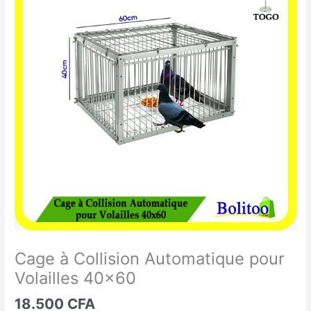
à
Collision
Automatique
pour
Volailles
40x60
Cage à Collision Automatique pour
Volailles 40×60
18.500
CFA