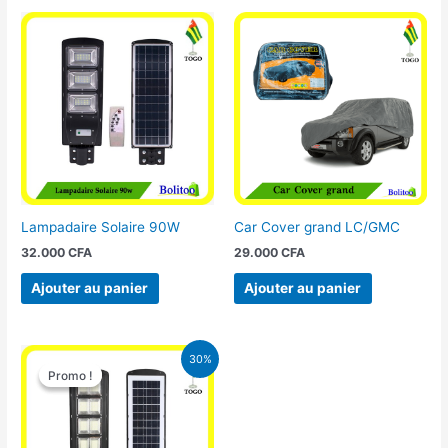
Lampadaire Solaire 90W
Car Cover grand LC/GMC
32.000
CFA
29.000
CFA
Ajouter au panier
Ajouter au panier
Le
Le
30%
prix
prix
Promo !
Promo !
initial
actuel
était :
est :
50.000 CFA.
35.000 CFA.