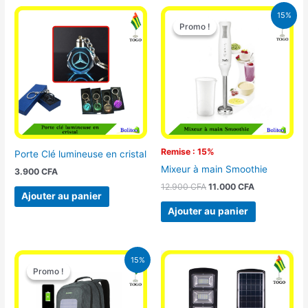
Le
Le
15%
prix
prix
Promo !
Promo !
initial
actuel
était :
est :
12.900 CFA.
11.000 CFA.
Remise : 15%
Porte Clé lumineuse en cristal
Mixeur à main Smoothie
3.900
CFA
12.900
CFA
11.000
CFA
Ajouter au panier
Ajouter au panier
Le
Le
15%
prix
prix
Promo !
Promo !
initial
actuel
était :
est :
29.500 CFA.
25.000 CFA.