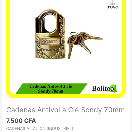
Antivol
à
Clé
Sondy
70mm
Cadenas Antivol à Clé Sondy 70mm
7.500
CFA
CADENAS A LAITON (INDUSTRIEL).