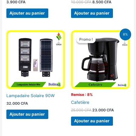
3.900
CFA
10.000
CFA
8.500
CFA
Ajouter au panier
Ajouter au panier
Le
Le
8%
prix
prix
Promo !
Promo !
initial
actuel
était :
est :
25.000 CFA.
23.000 CFA
Remise : 8%
Lampadaire Solaire 90W
Cafetière
32.000
CFA
25.000
CFA
23.000
CFA
Ajouter au panier
Ajouter au panier