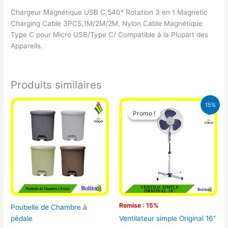
Chargeur Magnétique USB C,540° Rotation 3 en 1 Magnetic
Charging Cable 3PCS,1M/2M/2M, Nylon Cable Magnétique
Type C pour Micro USB/Type C/ Compatible à la Plupart des
Appareils.
Produits similaires
Le
Le
15%
prix
prix
Promo !
Promo !
initial
actuel
était :
est :
10.000 CFA.
8.500 CFA.
Remise : 15%
Poubelle de Chambre à
pédale
Ventilateur simple Original 16″