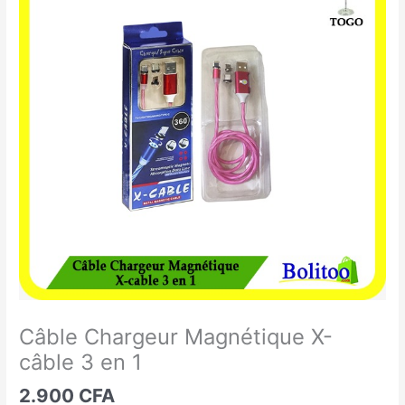
Chargeur
Magnétique
X-
câble
3
en
1
Câble Chargeur Magnétique X-
câble 3 en 1
2.900
CFA