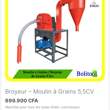
-
Moulin
à
Grains
5,5CV
Broyeur – Moulin à Grains 5,5CV
699.900
CFA
Machine pour tous les types Grain, concasseur.