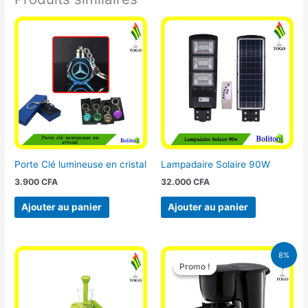
Porte Clé lumineuse en cristal
Lampadaire Solaire 90W
3.900
CFA
32.000
CFA
Ajouter au panier
Ajouter au panier
Le
Le
8%
prix
prix
Promo !
Promo !
initial
actuel
était :
est :
25.000 CFA.
23.000 CFA