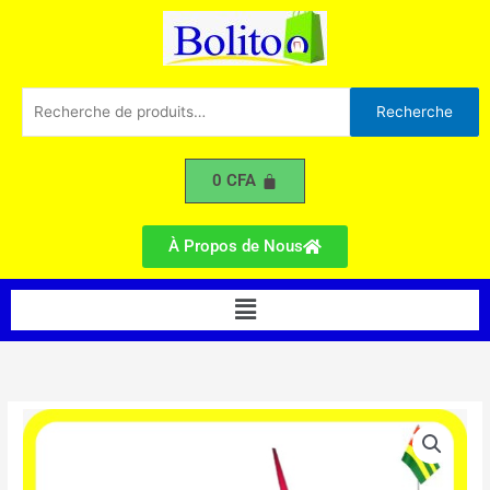
Laser
Aller
Réglable
au
contenu
Recherche
Recherche
pour :
0
CFA
À Propos de Nous
Menu
quantité
de
Briquet