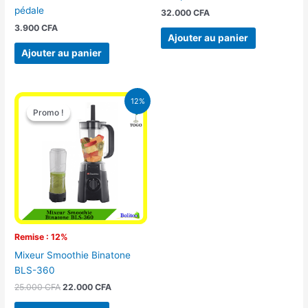
pédale
32.000
CFA
3.900
CFA
Ajouter au panier
Ajouter au panier
Le
Le
12%
prix
prix
Promo !
Promo !
initial
actuel
était :
est :
25.000 CFA.
22.000 CFA.
Remise : 12%
Mixeur Smoothie Binatone
BLS-360
25.000
CFA
22.000
CFA