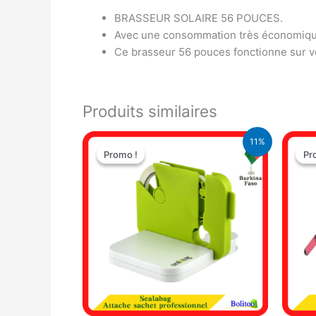
BRASSEUR SOLAIRE 56 POUCES.
Avec une consommation très économiq
Ce brasseur 56 pouces fonctionne sur vo
Produits similaires
Le
Le
11%
prix
prix
Promo !
Promo !
Pr
Pr
initial
actuel
était :
est :
9.500 CFA.
8.500 CFA.