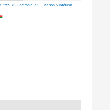
Autres BF
,
Électronique BF
,
Maison & Intérieur
k
r
tsApp
inkedIn