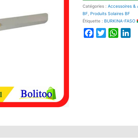
Catégories :
Accessoires & 
BF
,
Produits Solaires BF
Étiquette :
BURKINA-FASO
Faceboo
Twitte
Wha
L