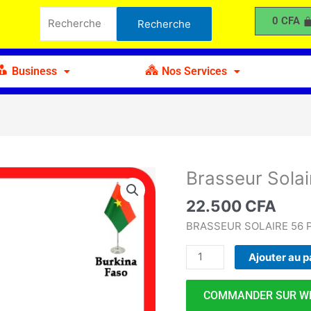
Solaire
Recherche
0
CFA
Recherche
petit
pour :
modèle
Business
Nos Services
Brasseur Solai
quantité
de
22.500
CFA
Brasseur
Solaire
BRASSEUR SOLAIRE 56 
petit
Ajouter au p
modèle
COMMANDER SUR W