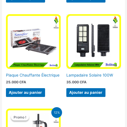
Plaque Chauffante Électrique
Lampadaire Solaire 100W
25.000
CFA
35.000
CFA
Ajouter au panier
Ajouter au panier
Le
Le
12%
prix
prix
Promo !
Promo !
initial
actuel
était :
est :