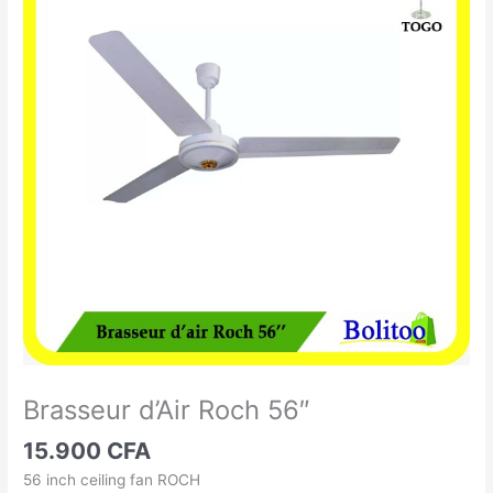
d'Air
Roch
56"
Brasseur d’Air Roch 56″
15.900
CFA
56 inch ceiling fan ROCH