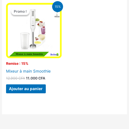
Le
Le
15%
prix
prix
Promo !
Promo !
initial
actuel
était :
est :
12.900 CFA.
11.000 CFA.
Remise : 15%
Mixeur à main Smoothie
12.900
CFA
11.000
CFA
Ajouter au panier