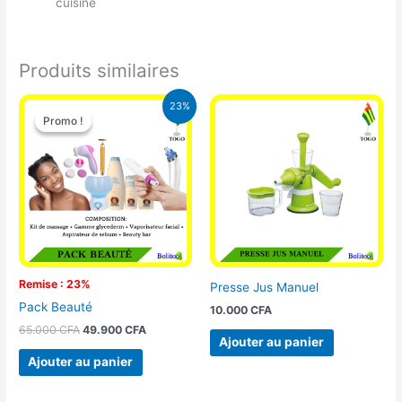
cuisine
Produits similaires
Le
Le
23%
prix
prix
Promo !
Promo !
initial
actuel
était :
est :
65.000 CFA.
49.900 CFA.
Remise : 23%
Presse Jus Manuel
Pack Beauté
10.000
CFA
65.000
CFA
49.900
CFA
Ajouter au panier
Ajouter au panier