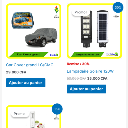
Le
Le
30%
prix
prix
Promo !
Promo !
initial
actuel
était :
est :
50.000 CFA.
35.000 CFA
Remise : 30%
Car Cover grand LC/GMC
Lampadaire Solaire 120W
29.000
CFA
50.000
CFA
35.000
CFA
Ajouter au panier
Ajouter au panier
Le
Le
15%
prix
prix
Promo !
Promo !
initial
actuel
était :
est :
12.900 CFA.
11.000 CFA.