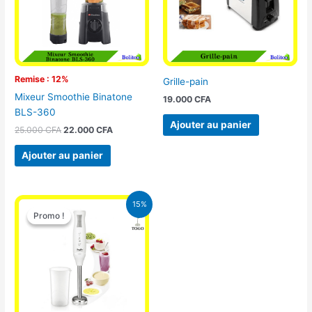
Remise : 12%
Grille-pain
Mixeur Smoothie Binatone
19.000
CFA
BLS-360
Ajouter au panier
25.000
CFA
22.000
CFA
Ajouter au panier
Le
Le
15%
prix
prix
Promo !
Promo !
initial
actuel
était :
est :
12.900 CFA.
11.000 CFA.