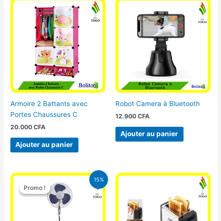
Armoire 2 Battants avec
Robot Camera à Bluetooth
Portes Chaussures C
12.900
CFA
20.000
CFA
Ajouter au panier
Ajouter au panier
Le
Le
15%
prix
prix
Promo !
Promo !
initial
actuel
était :
est :
10.000 CFA.
8.500 CFA.