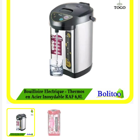
Électrique
-
Thermos
en
Acier
Inoxydable
RAF
6,8L