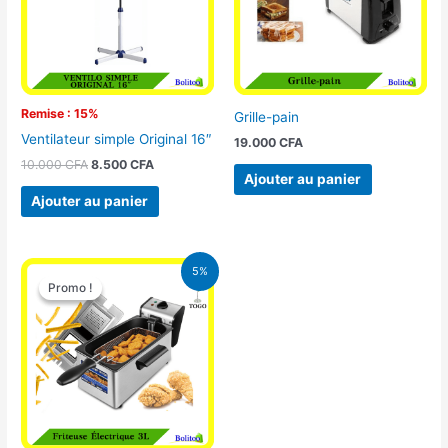
Remise : 15%
Grille-pain
Ventilateur simple Original 16″
19.000
CFA
10.000
CFA
8.500
CFA
Ajouter au panier
Ajouter au panier
Le
Le
5%
prix
prix
Promo !
Promo !
initial
actuel
était :
est :
39.000 CFA.
37.000 CFA.