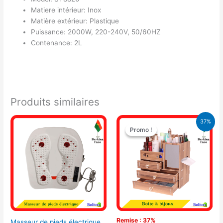
Matiere intérieur: Inox
Matière extérieur: Plastique
Puissance: 2000W, 220-240V, 50/60HZ
Contenance: 2L
Produits similaires
Le
Le
37%
prix
prix
Promo !
Promo !
initial
actuel
était :
est :
13.450 CFA.
8.500 CFA.
Remise : 37%
Masseur de pieds électrique