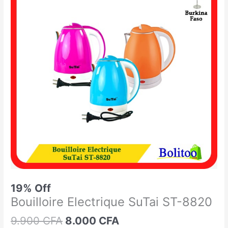
était :
est :
Electrique
9.900 CFA.
8.000 CFA.
SuTai
ST-
8820
19% Off
Bouilloire Electrique SuTai ST-8820
9.900
CFA
8.000
CFA