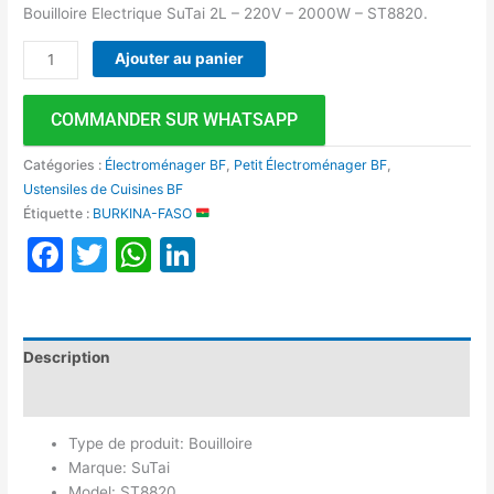
Bouilloire Electrique SuTai 2L – 220V – 2000W – ST8820.
Ajouter au panier
COMMANDER SUR WHATSAPP
Catégories :
Électroménager BF
,
Petit Électroménager BF
,
Ustensiles de Cuisines BF
Étiquette :
BURKINA-FASO
Facebook
Twitter
WhatsApp
LinkedIn
Description
Avis (0)
Type de produit: Bouilloire
Marque: SuTai
Model: ST8820