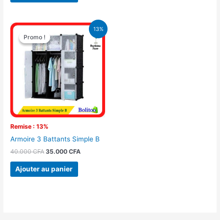
Le
Le
13%
prix
prix
Promo !
Promo !
initial
actuel
était :
est :
40.000 CFA.
35.000 CFA.
Remise : 13%
Armoire 3 Battants Simple B
40.000
CFA
35.000
CFA
Ajouter au panier