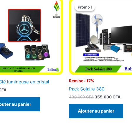
prix
prix
Promo !
Promo !
initial
actue
était :
est :
430.000 CFA.
355.0
Remise : 17%
Clé lumineuse en cristal
Pack Solaire 380
CFA
430.000
CFA
355.000
CFA
outer au panier
Ajouter au panier