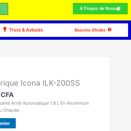
À Propos de Nous
Trucs & Astuces
Besoins d’Aides
Le
prix
ctrique Icona ILK-200SS
actuel
0
CFA
est :
 CFA.
5.900 CFA.
lité Arrêt Automatique 1.8 L En Aluminium
au Chaude.
anier