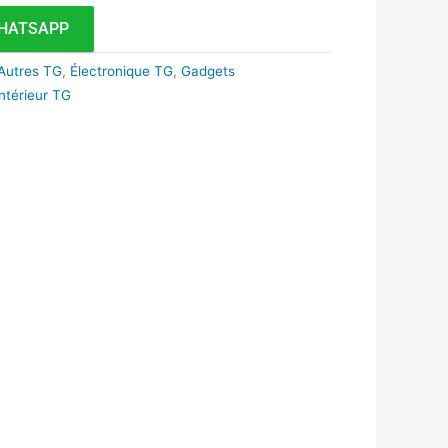
HATSAPP
Autres TG
,
Électronique TG
,
Gadgets
ntérieur TG
k
r
tsApp
inkedIn