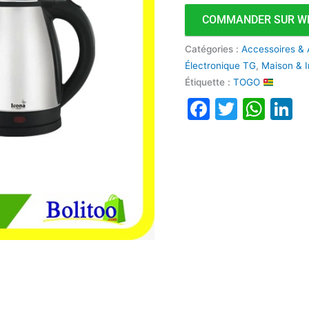
COMMANDER SUR W
Catégories :
Accessoires & 
Électronique TG
,
Maison & I
Étiquette :
TOGO
Faceboo
Twitte
Wha
L