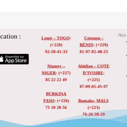
cation :
Nos 
Lomé – TOGO
:
Cotonou –
(+228)
BÉNIN
: (+229)
92-58-41-33
01-97-82-48-23
Niamey –
Abidjan – COTE
NIGER
: (+227)
D’IVOIRE
:
85 22 22 49
(+225)
07-09-05-45-97
BURKINA
FASO
: (+226)
Bamako- MALI
:
75 10 28 56
(+223)
76-26-38-29