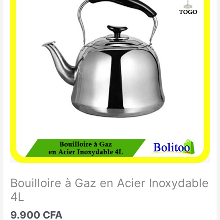
à
Gaz
en
Acier
Inoxydable
4L
Bouilloire à Gaz en Acier Inoxydable
4L
9.900
CFA