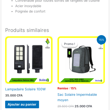
Convenable pour toutes sortes de rangées de cuisine
Acier inoxydable
Poignée de confort
Produits similaires
Le
Le
15%
prix
prix
Promo !
Promo !
initial
actuel
était :
est :
29.500 CFA.
25.000 CFA
Remise : 15%
Lampadaire Solaire 100W
Sac Solaire Imperméable
35.000
CFA
moyen
Ajouter au panier
29.500
CFA
25.000
CFA