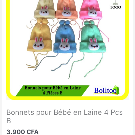
pour
Bébé
en
Laine
4
Pcs
B
Bonnets pour Bébé en Laine 4 Pcs
B
3.900
CFA