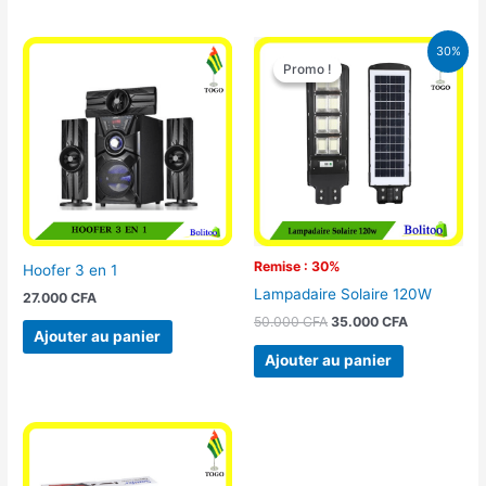
Le
Le
30%
prix
prix
Promo !
Promo !
initial
actuel
était :
est :
50.000 CFA.
35.000 CFA
Remise : 30%
Hoofer 3 en 1
Lampadaire Solaire 120W
27.000
CFA
50.000
CFA
35.000
CFA
Ajouter au panier
Ajouter au panier