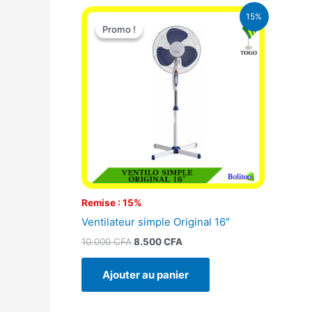
Le
Le
15%
prix
prix
Promo !
Promo !
initial
actuel
était :
est :
10.000 CFA.
8.500 CFA.
Remise : 15%
Ventilateur simple Original 16″
10.000
CFA
8.500
CFA
Ajouter au panier