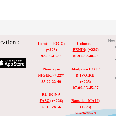
cation :
Nos 
Lomé – TOGO
:
Cotonou –
(+228)
BÉNIN
: (+229)
92-58-41-33
01-97-82-48-23
Niamey –
Abidjan – COTE
NIGER
: (+227)
D’IVOIRE
:
85 22 22 49
(+225)
07-09-05-45-97
BURKINA
FASO
: (+226)
Bamako- MALI
:
75 10 28 56
(+223)
76-26-38-29