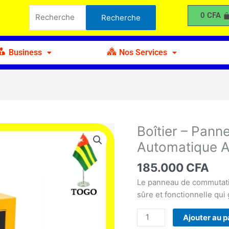
-
Recherche
0
CFA
Recherche
Panneau
pour :
de
Communication
Business
Nos Services
Automatique
ATS
Boîtier – Pan
quantité
de
Automatique 
Boîtier
-
185.000
CFA
Panneau
Le panneau de commutatio
de
sûre et fonctionnelle qui
Communication
Automatique
Ajouter au p
ATS