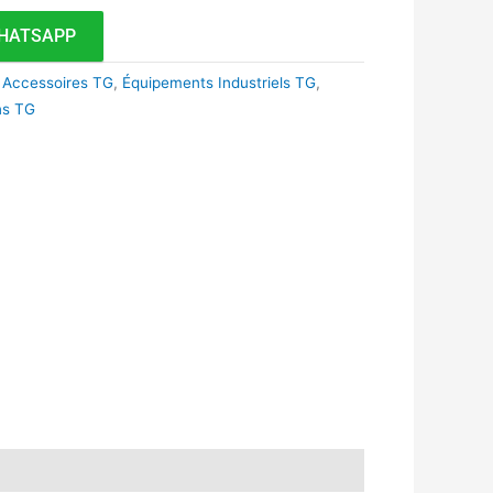
HATSAPP
 Accessoires TG
,
Équipements Industriels TG
,
ons TG
k
r
tsApp
inkedIn