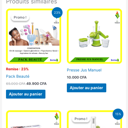
Produits similaires
Le
Le
23%
prix
prix
Promo !
Promo !
initial
actuel
était :
est :
65.000 CFA.
49.900 CFA.
Remise : 23%
Presse Jus Manuel
Pack Beauté
10.000
CFA
65.000
CFA
49.900
CFA
Ajouter au panier
Ajouter au panier
Le
Le
15%
prix
prix
Promo !
Promo !
initial
actuel
était :
est :