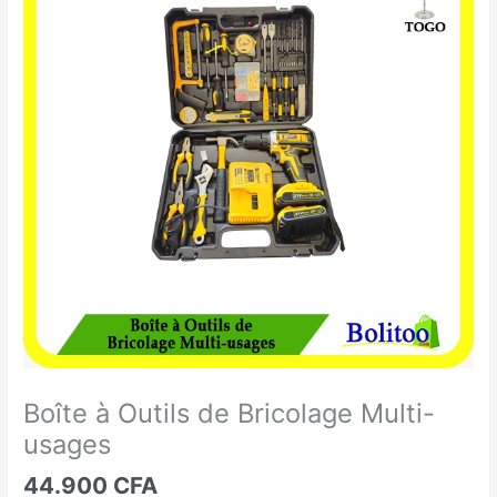
à
Outils
de
Bricolage
Multi-
usages
Boîte à Outils de Bricolage Multi-
usages
44.900
CFA