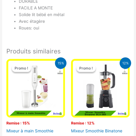
DURABLE
FACILE A MONTE
Solide lit bébé en métal
Avec étagère
Roues: oui
Produits similaires
Le
Le
Le
Le
15%
12%
prix
prix
prix
prix
Promo !
Promo !
Promo !
Promo !
initial
actuel
initial
actuel
était :
est :
était :
est :
12.900 CFA.
11.000 CFA.
25.000 CFA.
22.000 CFA
Remise : 15%
Remise : 12%
Mixeur à main Smoothie
Mixeur Smoothie Binatone