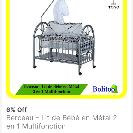
était :
est :
-
90.000 CFA.
85.000 CFA.
Lit
de
Bébé
en
Métal
2
en
1
Multifonction
6% Off
Berceau – Lit de Bébé en Métal 2
en 1 Multifonction