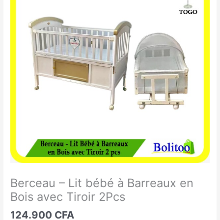
-
Lit
bébé
à
Barreaux
en
Bois
avec
Tiroir
2Pcs
Berceau – Lit bébé à Barreaux en
Bois avec Tiroir 2Pcs
124.900
CFA