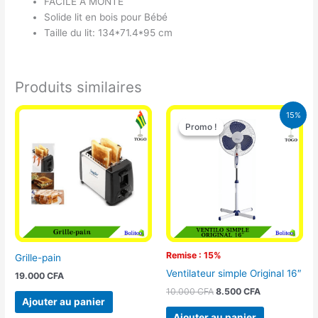
FACILE A MONTE
Solide lit en bois pour Bébé
Taille du lit: 134*71.4*95 cm
Produits similaires
Le
Le
15%
prix
prix
Promo !
Promo !
initial
actuel
était :
est :
10.000 CFA.
8.500 CFA.
Remise : 15%
Grille-pain
Ventilateur simple Original 16″
19.000
CFA
10.000
CFA
8.500
CFA
Ajouter au panier
Ajouter au panier