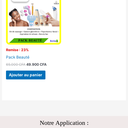
initial
actuel
était :
est :
65.000 CFA.
49.900 CFA.
Remise : 23%
Pack Beauté
65.000
CFA
49.900
CFA
Ajouter au panier
Notre Application :