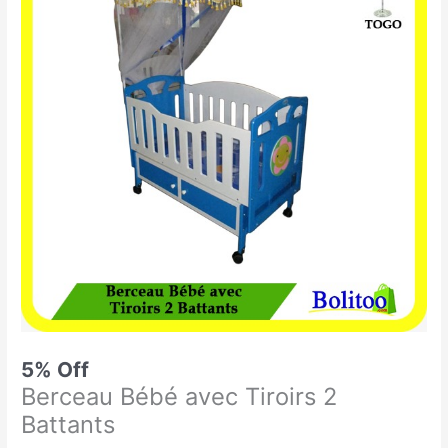
était :
est :
Bébé
119.900 CFA.
114.000 CFA.
avec
Tiroirs
2
Battants
5% Off
Berceau Bébé avec Tiroirs 2
Battants