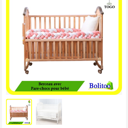
avec
Pare-
chocs
pour
bébé