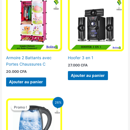
Armoire 2 Battants avec
Hoofer 3 en 1
Portes Chaussures C
27.000
CFA
20.000
CFA
Ajouter au panier
Ajouter au panier
Le
Le
26%
prix
prix
Promo !
Promo !
initial
actuel
était :
est :
16.900 CFA.
12.500 CFA.