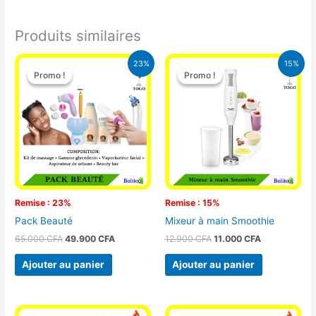
Produits similaires
Le
Le
Le
Le
23%
15%
prix
prix
prix
prix
Promo !
Promo !
Promo !
Promo !
initial
actuel
initial
actuel
était :
est :
était :
est :
65.000 CFA.
49.900 CFA.
12.900 CFA.
11.000 CFA.
Remise : 23%
Remise : 15%
Pack Beauté
Mixeur à main Smoothie
65.000
CFA
49.900
CFA
12.900
CFA
11.000
CFA
Ajouter au panier
Ajouter au panier