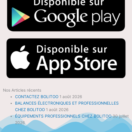
Nos Articles récents
CONTACTEZ BOLITOO
1 août 2026
BALANCES ÉLECTRONIQUES ET PROFESSIONNELLES
CHEZ BOLITOO
1 août 2026
ÉQUIPEMENTS PROFESSIONNELS CHEZ BOLITOO
30 juillet
2026