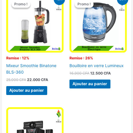
prix
prix
prix
prix
Promo !
Promo !
Promo !
Promo !
initial
actuel
initial
actuel
était :
est :
était :
est :
25.000 CFA.
22.000 CFA.
16.900 CFA.
12.500 CFA.
Remise : 12%
Remise : 26%
Mixeur Smoothie Binatone
Bouilloire en verre Lumineux
BLS-360
16.900
CFA
12.500
CFA
25.000
CFA
22.000
CFA
Ajouter au panier
Ajouter au panier