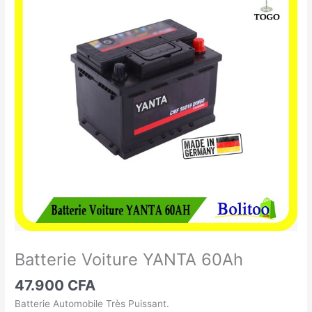
Voiture
YANTA
60Ah
Batterie Voiture YANTA 60Ah
47.900
CFA
Batterie Automobile Très Puissant.