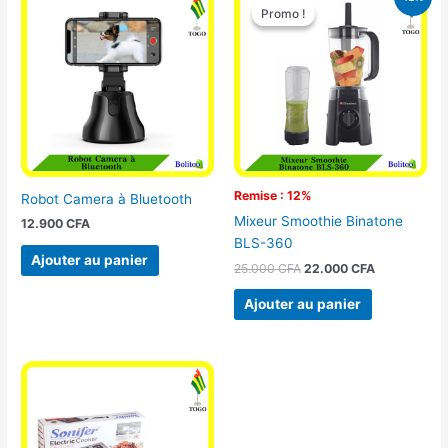
prix
prix
Promo !
Promo !
initial
actuel
était :
est :
25.000 CFA.
22.000 CFA
Remise : 12%
Robot Camera à Bluetooth
Mixeur Smoothie Binatone
12.900
CFA
BLS-360
Ajouter au panier
25.000
CFA
22.000
CFA
Ajouter au panier