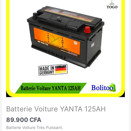
Voiture
YANTA
125AH
Batterie Voiture YANTA 125AH
89.900
CFA
Batterie Voiture Très Puissant.