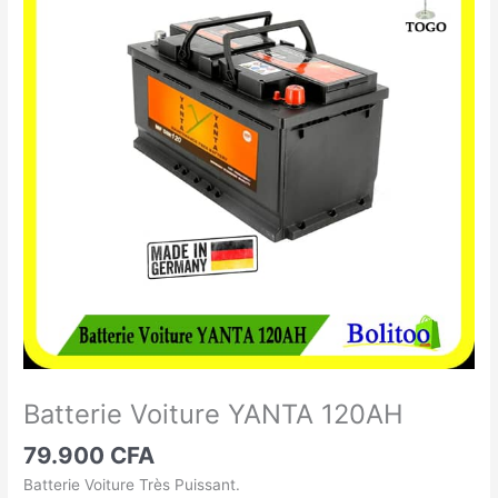
Voiture
YANTA
120AH
Batterie Voiture YANTA 120AH
79.900
CFA
Batterie Voiture Très Puissant.