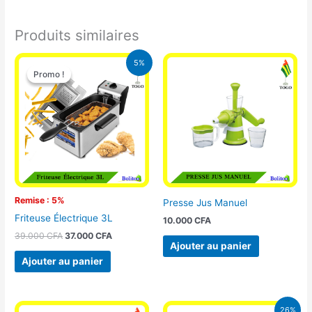
Produits similaires
Le
Le
5%
prix
prix
Promo !
Promo !
initial
actuel
était :
est :
39.000 CFA.
37.000 CFA.
Remise : 5%
Presse Jus Manuel
Friteuse Électrique 3L
10.000
CFA
39.000
CFA
37.000
CFA
Ajouter au panier
Ajouter au panier
Le
Le
26%