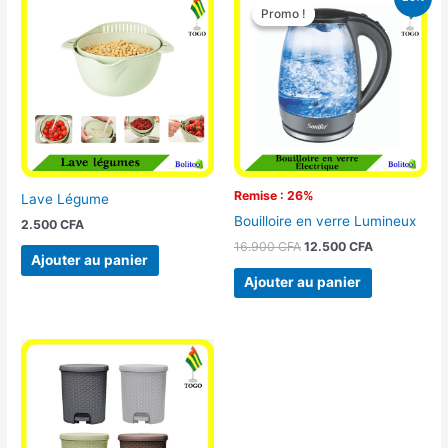
prix
prix
Promo !
Promo !
initial
actuel
était :
est :
16.900 CFA.
12.500 CFA.
Remise : 26%
Lave Légume
Bouilloire en verre Lumineux
2.500
CFA
16.900
CFA
12.500
CFA
Ajouter au panier
Ajouter au panier