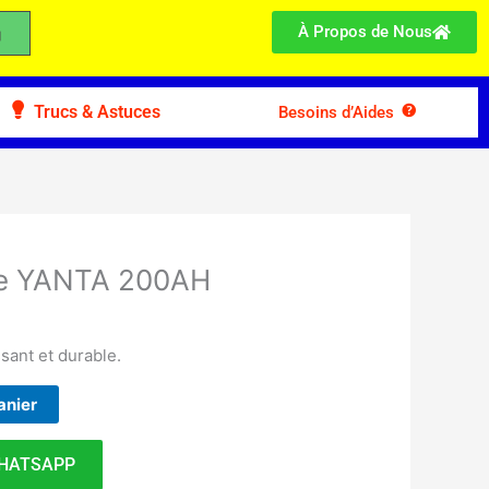
À Propos de Nous
Trucs & Astuces
Besoins d’Aides
ire YANTA 200AH
ssant et durable.
anier
HATSAPP