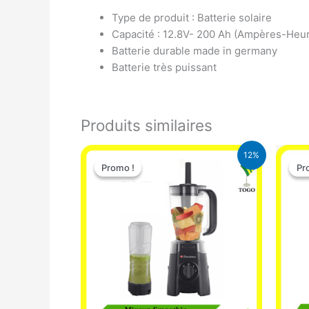
Type de produit : Batterie solaire
Capacité : 12.8V- 200 Ah (Ampères-Heu
Batterie durable made in germany
Batterie très puissant
Produits similaires
Le
Le
12%
prix
prix
Promo !
Promo !
Pr
Pr
initial
actuel
était :
est :
25.000 CFA.
22.000 CFA.