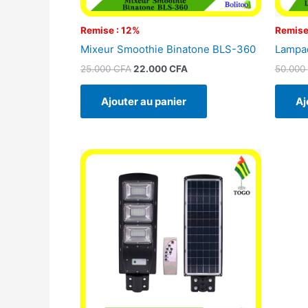
Remise : 12%
Remise
Mixeur Smoothie Binatone BLS-360
Lampad
25.000
CFA
22.000
CFA
50.000
Ajouter au panier
Aj