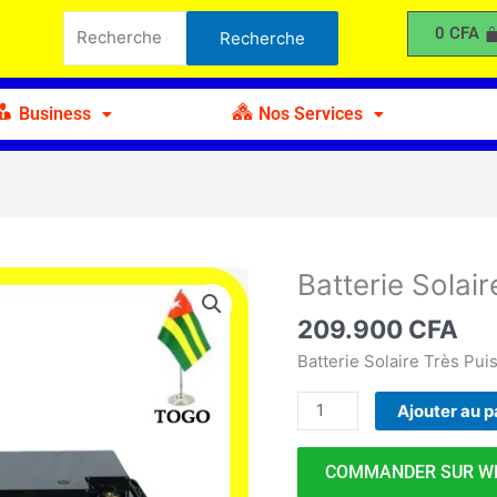
Solaire
Recherche
0
CFA
Recherche
YANTA
pour :
200AH
Business
Nos Services
Batterie Sola
quantité
de
209.900
CFA
Batterie
Solaire
Batterie Solaire Très Pui
YANTA
Ajouter au p
200AH
COMMANDER SUR W