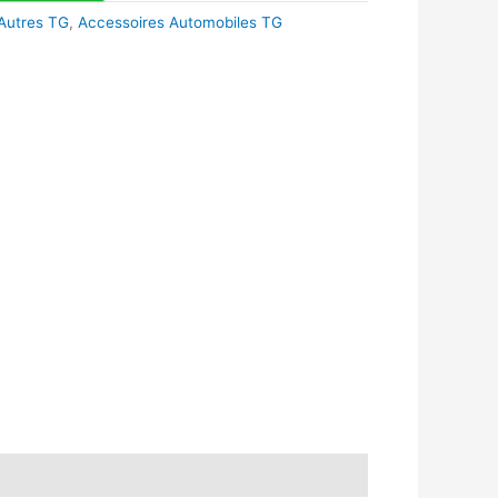
Autres TG
,
Accessoires Automobiles TG
k
r
tsApp
inkedIn