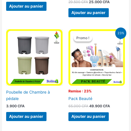
29.500
CFA
25.000
CFA
Ajouter au panier
Ajouter au panier
Le
Le
23%
prix
prix
Promo !
Promo !
initial
actuel
était :
est :
65.000 CFA.
49.900 CFA
Remise : 23%
Poubelle de Chambre à
pédale
Pack Beauté
3.900
CFA
65.000
CFA
49.900
CFA
Ajouter au panier
Ajouter au panier