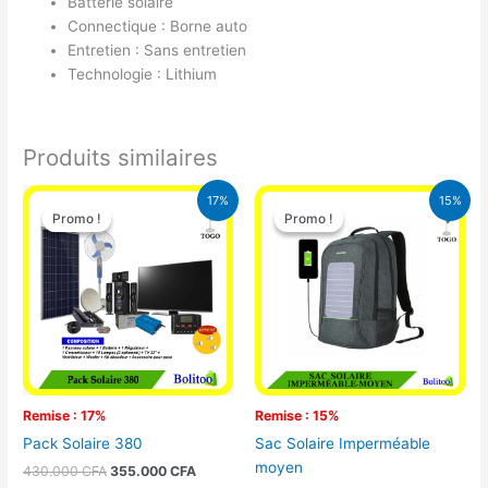
Batterie solaire
Connectique : Borne auto
Entretien : Sans entretien
Technologie : Lithium
Produits similaires
Le
Le
Le
Le
17%
15%
prix
prix
prix
prix
Promo !
Promo !
Promo !
Promo !
initial
actuel
initial
actuel
était :
est :
était :
est :
430.000 CFA.
355.000 CFA.
29.500 CFA.
25.000 CFA
Remise : 17%
Remise : 15%
Pack Solaire 380
Sac Solaire Imperméable
moyen
430.000
CFA
355.000
CFA