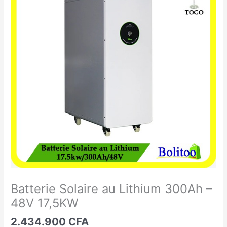
Solaire
au
Lithium
300Ah
-
48V
17,5KW
Batterie Solaire au Lithium 300Ah –
48V 17,5KW
2.434.900
CFA