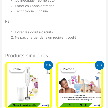
Connectique : Borne auto
Entretien : Sans entretien
Technologie : Lithium
NB:
Éviter les courts-circuits
Ne pas charger dans un récipient scellé
Produits similaires
Le
Le
Le
Le
15%
23%
prix
prix
prix
prix
Promo !
Promo !
Promo !
Promo !
initial
actuel
initial
actuel
était :
est :
était :
est :
12.900 CFA.
11.000 CFA.
65.000 CFA.
49.900 CFA