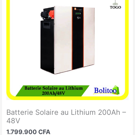
Solaire
au
Lithium
200Ah
-
48V
Batterie Solaire au Lithium 200Ah –
48V
1.799.900
CFA