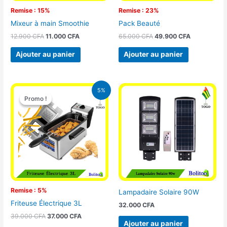
Remise : 15%
Remise : 23%
Mixeur à main Smoothie
Pack Beauté
12.900
CFA
11.000
CFA
65.000
CFA
49.900
CFA
Ajouter au panier
Ajouter au panier
Le
Le
5%
prix
prix
Promo !
Promo !
initial
actuel
était :
est :
39.000 CFA.
37.000 CFA.
Remise : 5%
Lampadaire Solaire 90W
Friteuse Électrique 3L
32.000
CFA
39.000
CFA
37.000
CFA
Ajouter au panier