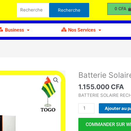
Solaire
Recherche
0
CFA
Recherche
au
pour :
Lithium
150Ah
Business
Nos Services
-
24V
Batterie Solai
quantité
de
1.155.000
CFA
Batterie
Solaire
BATTERIE SOLAIRE REC
au
Ajouter au p
Lithium
150Ah
-
COMMANDER SUR W
24V