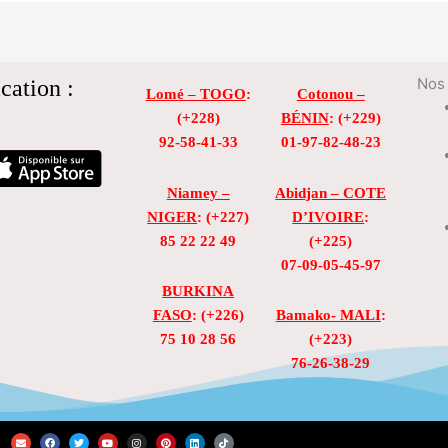
cation :
Nos 
Lomé – TOGO
:
Cotonou –
(+228)
BÉNIN
: (+229)
92-58-41-33
01-97-82-48-23
Niamey –
Abidjan – COTE
NIGER
: (+227)
D’IVOIRE
:
85 22 22 49
(+225)
07-09-05-45-97
BURKINA
FASO
: (+226)
Bamako- MALI
:
75 10 28 56
(+223)
76-26-38-29
E
F
T
Y
I
P
L
T
n
a
w
o
n
i
i
i