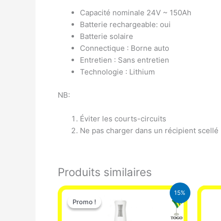
Capacité nominale 24V ~ 150Ah
Batterie rechargeable: oui
Batterie solaire
Connectique : Borne auto
Entretien : Sans entretien
Technologie : Lithium
NB:
Éviter les courts-circuits
Ne pas charger dans un récipient scellé
Produits similaires
Le
Le
15%
prix
prix
Promo !
Promo !
initial
actuel
était :
est :