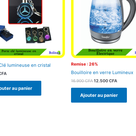
16.900 CFA.
12.500 C
Remise : 26%
Clé lumineuse en cristal
Bouilloire en verre Lumineux
CFA
16.900
CFA
12.500
CFA
outer au panier
Ajouter au panier