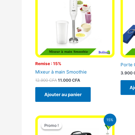
12.900 CFA.
11.000 CFA.
Remise : 15%
Porte 
Mixeur à main Smoothie
3.900
12.900
CFA
11.000
CFA
Aj
Ajouter au panier
Le
Le
15%
prix
prix
Promo !
Promo !
initial
actuel
était :
est :