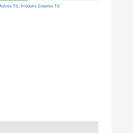
Autres TG
,
Produits Solaires TG
k
r
tsApp
inkedIn