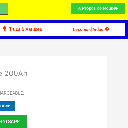
À Propos de Nous
Trucs & Astuces
Besoins d’Aides
re 200Ah
HARGEABLE.
anier
HATSAPP