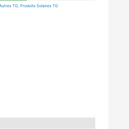
Autres TG
,
Produits Solaires TG
k
r
tsApp
inkedIn