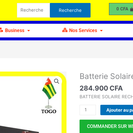
Solaire
Recherche
0
CFA
Recherche
200Ah
pour :
Business
Nos Services
Batterie Solai
quantité
de
284.900
CFA
Batterie
Solaire
BATTERIE SOLAIRE REC
200Ah
Ajouter au p
COMMANDER SUR W