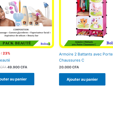
65.000 CFA.
49.900 CFA.
 : 23%
Armoire 2 Battants avec Porte
eauté
Chaussures C
CFA
49.900
CFA
20.000
CFA
outer au panier
Ajouter au panier