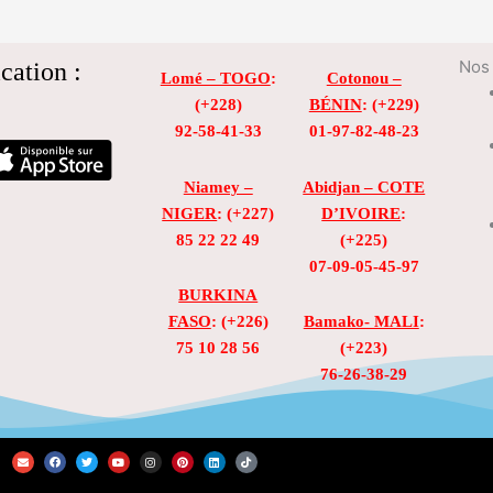
cation :
Nos 
Lomé – TOGO
:
Cotonou –
(+228)
BÉNIN
: (+229)
92-58-41-33
01-97-82-48-23
Niamey –
Abidjan – COTE
NIGER
: (+227)
D’IVOIRE
:
85 22 22 49
(+225)
07-09-05-45-97
BURKINA
FASO
: (+226)
Bamako- MALI
:
75 10 28 56
(+223)
76-26-38-29
E
F
T
Y
I
P
L
T
n
a
w
o
n
i
i
i
v
c
i
u
s
n
n
k
e
e
t
t
t
t
k
t