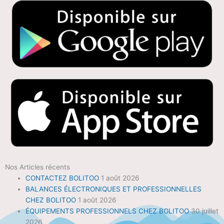
Nos Articles récents
CONTACTEZ BOLITOO
1 août 2026
BALANCES ÉLECTRONIQUES ET PROFESSIONNELLES
CHEZ BOLITOO
1 août 2026
ÉQUIPEMENTS PROFESSIONNELS CHEZ BOLITOO
30 juillet
2026