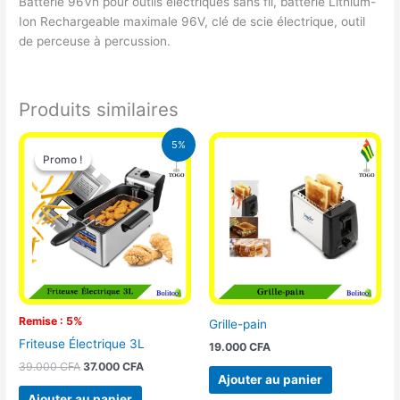
Batterie 96Vh pour outils électriques sans fil, batterie Lithium-
Ion Rechargeable maximale 96V, clé de scie électrique, outil
de perceuse à percussion.
Produits similaires
Le
Le
5%
prix
prix
Promo !
Promo !
initial
actuel
était :
est :
39.000 CFA.
37.000 CFA.
Remise : 5%
Grille-pain
Friteuse Électrique 3L
19.000
CFA
39.000
CFA
37.000
CFA
Ajouter au panier
Ajouter au panier