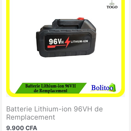
Lithium-
ion
96VH
de
Remplacement
Batterie Lithium-ion 96VH de
Remplacement
9.900
CFA