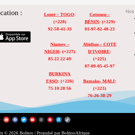
cation :
Nos 
Lomé – TOGO
:
Cotonou –
(+228)
BÉNIN
: (+229)
92-58-41-33
01-97-82-48-23
Niamey –
Abidjan – COTE
NIGER
: (+227)
D’IVOIRE
:
85 22 22 49
(+225)
07-09-05-45-97
BURKINA
FASO
: (+226)
Bamako- MALI
:
75 10 28 56
(+223)
76-26-38-29
E
F
T
Y
I
P
L
T
n
a
w
o
n
i
i
i
v
c
i
u
s
n
n
k
e
e
t
t
t
t
k
t
l
b
t
u
a
e
e
o
t © 2026 Bolitoo | Propulsé par BolitooAfrique
o
o
e
b
g
r
d
k