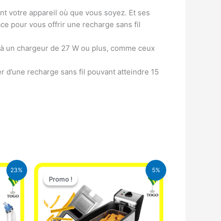
t votre appareil où que vous soyez. Et ses
ce pour vous offrir une recharge sans fil
ée à un chargeur de 27 W ou plus, comme ceux
er d’une recharge sans fil pouvant atteindre 15
Le
Le
23%
5%
prix
prix
Promo !
Promo !
initial
actuel
était :
est :
CFA.
39.000 CFA.
37.000 CFA.