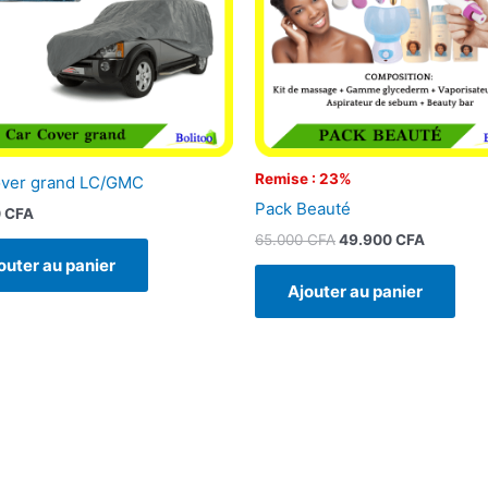
Remise : 23%
over grand LC/GMC
Pack Beauté
0
CFA
65.000
CFA
49.900
CFA
outer au panier
Ajouter au panier