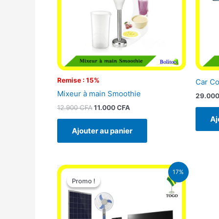
Remise : 15%
Car C
Mixeur à main Smoothie
29.00
12.900
CFA
11.000
CFA
Aj
Ajouter au panier
Le
Le
17%
prix
prix
Promo !
Promo !
initial
actuel
était :
est :
430.000 CFA.
355.000 CFA.