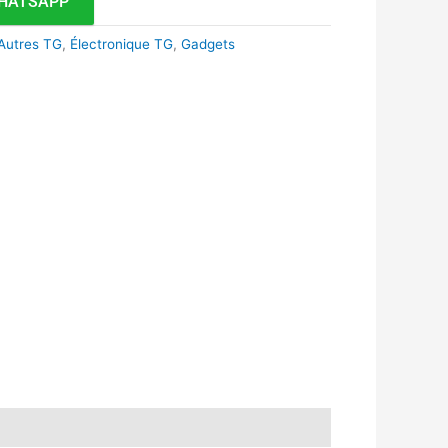
HATSAPP
Autres TG
,
Électronique TG
,
Gadgets
k
r
tsApp
inkedIn