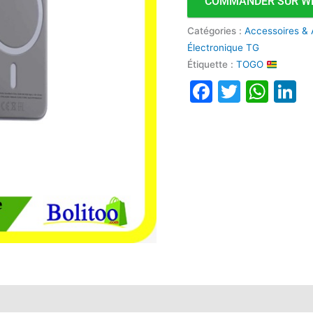
COMMANDER SUR W
Catégories :
Accessoires & 
Électronique TG
Étiquette :
TOGO
Faceboo
Twitte
Wha
L