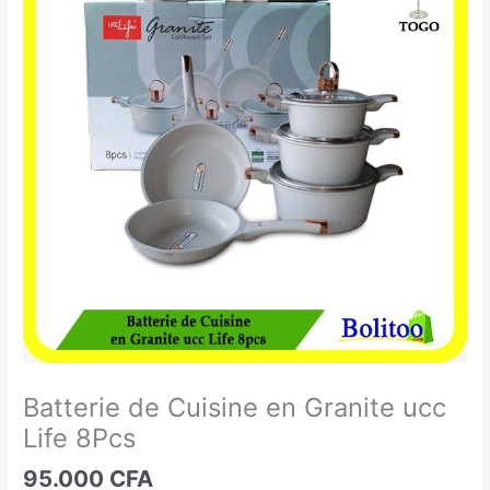
de
Cuisine
en
Granite
ucc
Life
8Pcs
Batterie de Cuisine en Granite ucc
Life 8Pcs
95.000
CFA