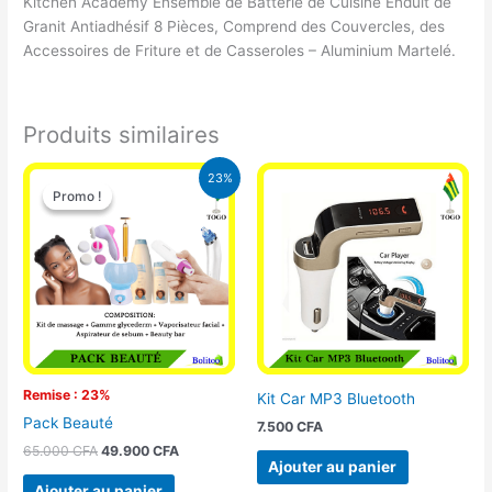
Kitchen Academy Ensemble de Batterie de Cuisine Enduit de
Granit Antiadhésif 8 Pièces, Comprend des Couvercles, des
Accessoires de Friture et de Casseroles – Aluminium Martelé.
Produits similaires
Le
Le
23%
prix
prix
Promo !
Promo !
initial
actuel
était :
est :
65.000 CFA.
49.900 CFA.
Remise : 23%
Kit Car MP3 Bluetooth
Pack Beauté
7.500
CFA
65.000
CFA
49.900
CFA
Ajouter au panier
Ajouter au panier