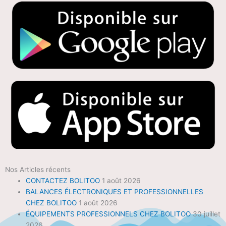
Nos Articles récents
CONTACTEZ BOLITOO
1 août 2026
BALANCES ÉLECTRONIQUES ET PROFESSIONNELLES
CHEZ BOLITOO
1 août 2026
ÉQUIPEMENTS PROFESSIONNELS CHEZ BOLITOO
30 juillet
2026