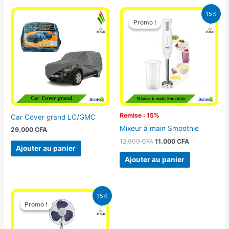
Le
Le
15%
prix
prix
Promo !
Promo !
initial
actuel
était :
est :
12.900 CFA.
11.000 CFA.
Remise : 15%
Car Cover grand LC/GMC
Mixeur à main Smoothie
29.000
CFA
12.900
CFA
11.000
CFA
Ajouter au panier
Ajouter au panier
Le
Le
15%
prix
prix
Promo !
Promo !
initial
actuel
était :
est :
10.000 CFA.
8.500 CFA.