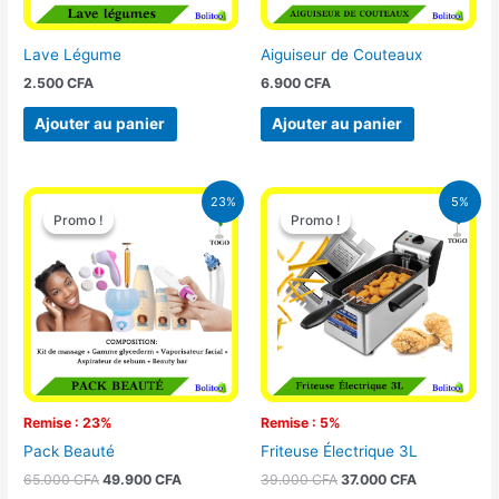
Lave Légume
Aiguiseur de Couteaux
2.500
CFA
6.900
CFA
Ajouter au panier
Ajouter au panier
Le
Le
Le
Le
23%
5%
prix
prix
prix
prix
Promo !
Promo !
Promo !
Promo !
initial
actuel
initial
actuel
était :
est :
était :
est :
65.000 CFA.
49.900 CFA.
39.000 CFA.
37.000 CFA.
Remise : 23%
Remise : 5%
Pack Beauté
Friteuse Électrique 3L
65.000
CFA
49.900
CFA
39.000
CFA
37.000
CFA