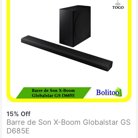
était :
est :
de
64.900 CFA.
55.000 CFA.
Son
X-
Boom
Globalstar
GS
D685E
15% Off
Barre de Son X-Boom Globalstar GS
D685E