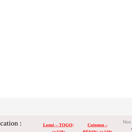
cation :
Nos 
Lomé – TOGO
:
Cotonou –