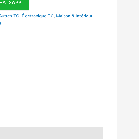
HATSAPP
Autres TG
,
Électronique TG
,
Maison & Intérieur
G
k
r
tsApp
inkedIn