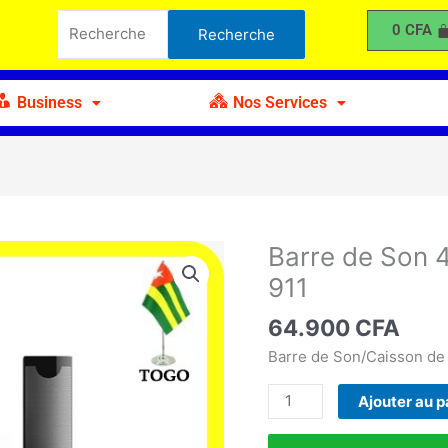
de
Recherche
0
CFA
Recherche
Son
pour :
4.1
X-
Business
Nos Services
bass
Globalstar
GS-
911
Barre de Son 4
quantité
de
911
Barre
de
64.900
CFA
Son
Barre de Son/Caisson de 
4.1
X-
Ajouter au p
bass
Globalstar