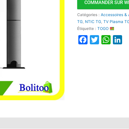
COMMANDER SUR W
GS-
911
Catégories :
Accessoires & 
TG
,
NTIC TG
,
TV Plasma T
Étiquette :
TOGO
Faceboo
Twitte
Wha
L