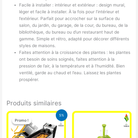
Facile à installer : intérieur et extérieur : design mural,
léger et facile à installer. À la fois pour l’intérieur et
l’extérieur. Parfait pour accrocher sur la surface du
salon, du jardin, du garage, de la cour, du bureau, de la
bibliothèque, du bureau ou d’un restaurant haut de
gamme. Simple et rétro, adapté pour décorer différents
styles de maisons.
Faites attention à la croissance des plantes : les plantes
ont besoin de soins soignés, faites attention à la
pression de l’air, à la température et à l’humidité. Bien
ventilé, garde au chaud et l’eau. Laissez les plantes
prospérer.
Produits similaires
Le
Le
5%
prix
prix
Promo !
Promo !
initial
actuel
était :
est :
39.000 CFA.
37.000 CFA.