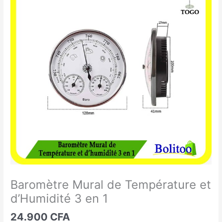
Mural
de
Température
et
d'Humidité
3
en
1
Baromètre Mural de Température et
d’Humidité 3 en 1
24.900
CFA