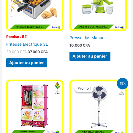
Remise : 5%
Presse Jus Manuel
Friteuse Électrique 3L
10.000
CFA
39.000
CFA
37.000
CFA
Ajouter au panier
Ajouter au panier
Le
Le
15%
prix
prix
Promo !
Promo !
initial
actuel
était :
est :
10.000 CFA.
8.500 CFA.