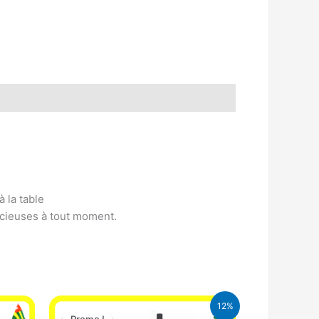
 la table
licieuses à tout moment.
Le
Le
12%
prix
prix