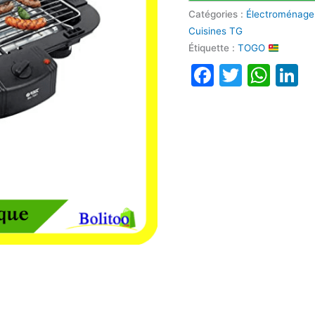
Catégories :
Électroménage
Cuisines TG
Étiquette :
TOGO
Faceboo
Twitte
Wha
L