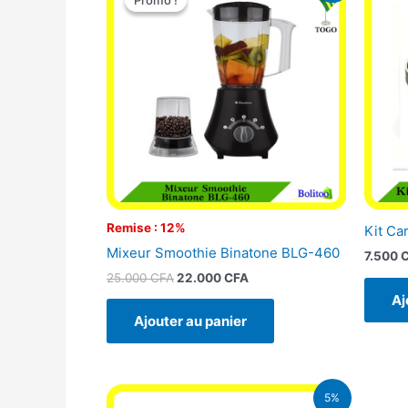
Promo !
Promo !
initial
actuel
était :
est :
25.000 CFA.
22.000 CFA.
Remise : 12%
Kit Ca
Mixeur Smoothie Binatone BLG-460
7.500
25.000
CFA
22.000
CFA
Aj
Ajouter au panier
Le
Le
5%
prix
prix