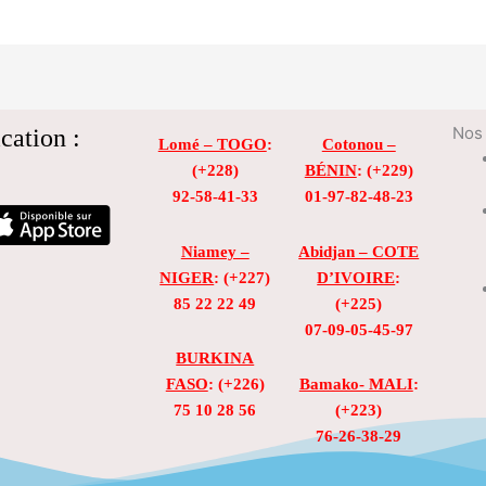
cation :
Nos 
Lomé – TOGO
:
Cotonou –
(+228)
BÉNIN
: (+229)
92-58-41-33
01-97-82-48-23
Niamey –
Abidjan – COTE
NIGER
: (+227)
D’IVOIRE
:
85 22 22 49
(+225)
07-09-05-45-97
BURKINA
FASO
: (+226)
Bamako- MALI
:
75 10 28 56
(+223)
76-26-38-29