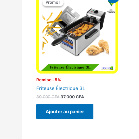
Promo !
Promo !
initial
actuel
était :
est :
39.000 CFA.
37.000 CFA.
Remise : 5%
Friteuse Électrique 3L
39.000
CFA
37.000
CFA
Ajouter au panier