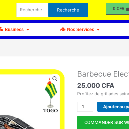
Electrique
Recherche
0
CFA
Recherche
pour :
Business
Nos Services
Barbecue Elec
quantité
de
25.000
CFA
Barbecue
Electrique
Profitez de grillades sai
Ajouter au p
COMMANDER SUR W