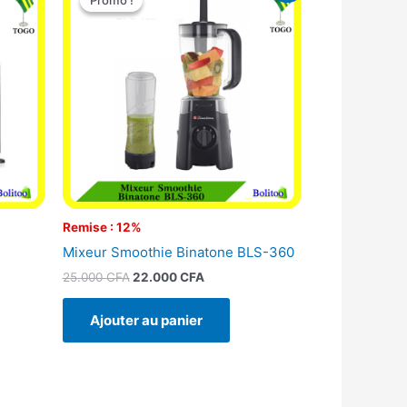
Promo !
Promo !
initial
actuel
était :
est :
25.000 CFA.
22.000 CFA.
Remise : 12%
Mixeur Smoothie Binatone BLS-360
25.000
CFA
22.000
CFA
Ajouter au panier