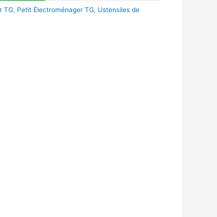
r TG
,
Petit Électroménager TG
,
Ustensiles de
k
r
tsApp
inkedIn