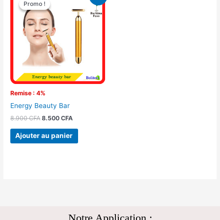
prix
prix
Promo !
Promo !
initial
actuel
était :
est :
8.900 CFA.
8.500 CFA.
Remise : 4%
Energy Beauty Bar
8.900
CFA
8.500
CFA
Ajouter au panier
Notre Application :