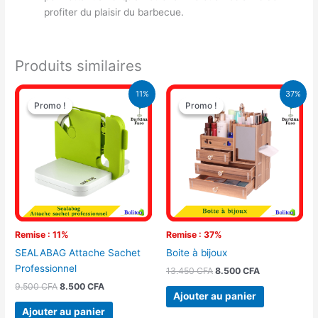
profiter du plaisir du barbecue.
Produits similaires
Le
Le
Le
Le
11%
37%
prix
prix
prix
prix
Promo !
Promo !
Promo !
Promo !
initial
actuel
initial
actuel
était :
est :
était :
est :
9.500 CFA.
8.500 CFA.
13.450 CFA.
8.500 CFA.
Remise : 11%
Remise : 37%
SEALABAG Attache Sachet
Boite à bijoux
Professionnel
13.450
CFA
8.500
CFA
9.500
CFA
8.500
CFA
Ajouter au panier
Ajouter au panier