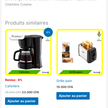
Chambre Cuisine.
Produits similaires
Le
Le
8%
prix
prix
Promo !
Promo !
initial
actuel
était :
est :
25.000 CFA.
23.000 CFA.
Remise : 8%
Grille-pain
Cafetière
19.000
CFA
25.000
CFA
23.000
CFA
Ajouter au panier
Ajouter au panier