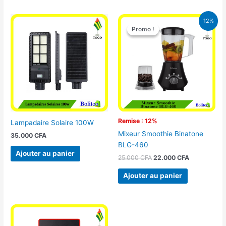
Le
Le
12%
prix
prix
Promo !
Promo !
initial
actuel
était :
est :
25.000 CFA.
22.000 CFA
Remise : 12%
Lampadaire Solaire 100W
Mixeur Smoothie Binatone
35.000
CFA
BLG-460
Ajouter au panier
25.000
CFA
22.000
CFA
Ajouter au panier