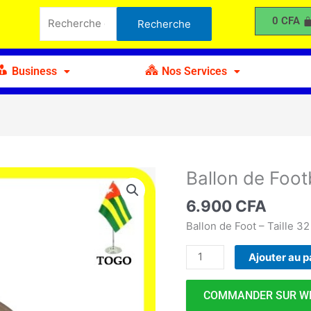
de
Recherche
0
CFA
Recherche
Football
pour :
Ballonstar
Business
Nos Services
Ballon de Foot
quantité
de
6.900
CFA
Ballon
de
Ballon de Foot – Taille 3
Football
Ajouter au p
Ballonstar
COMMANDER SUR W