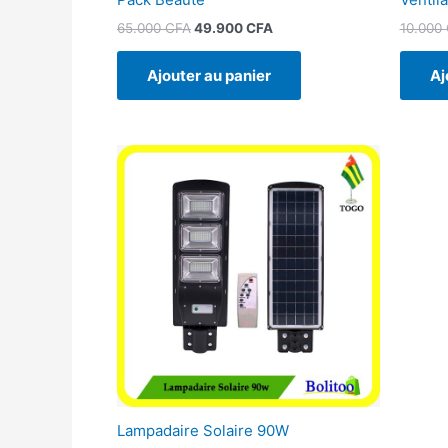
65.000
CFA
49.900
CFA
10.000
Ajouter au panier
Aj
Lampadaire Solaire 90W