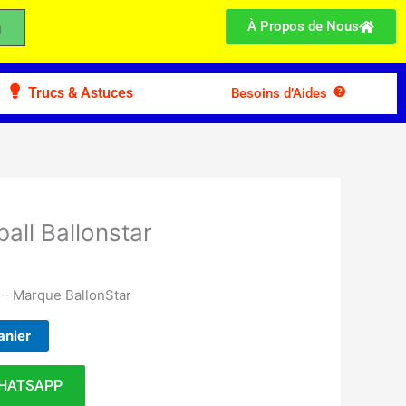
À Propos de Nous
Trucs & Astuces
Besoins d’Aides
ball Ballonstar
2 – Marque BallonStar
anier
HATSAPP