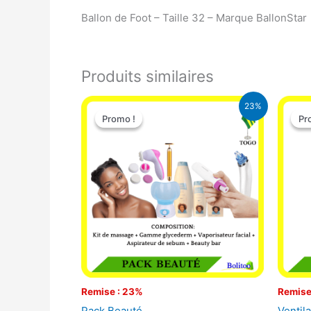
Ballon de Foot – Taille 32 – Marque BallonStar
Produits similaires
Le
Le
23%
prix
prix
Promo !
Promo !
Pr
Pr
initial
actuel
était :
est :
65.000 CFA.
49.900 CFA.
Remise : 23%
Remise
Pack Beauté
Ventila