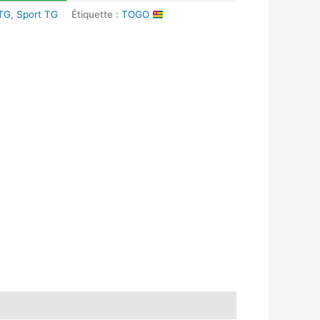
 TG
,
Sport TG
Étiquette :
TOGO
k
r
tsApp
inkedIn