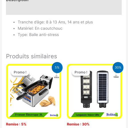
Avis (0)
Tranche d’âge: 8 à 13 Ans, 14 ans et plus
Matériel: En caoutchouc
Type: Balle anti-stress
Produits similaires
Le
Le
Le
Le
5%
30%
prix
prix
prix
prix
Promo !
Promo !
Promo !
Promo !
initial
actuel
initial
actuel
était :
est :
était :
est :
39.000 CFA.
37.000 CFA.
50.000 CFA.
35.000 CFA
Remise : 5%
Remise : 30%