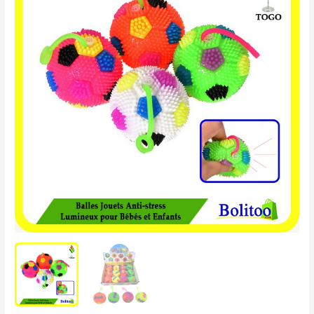
Jouets
Anti-
stress
Lumineux
pour
enfants