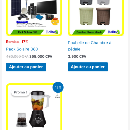
430.000 CFA.
355.000 CFA.
Remise : 17%
Poubelle de Chambre à
pédale
Pack Solaire 380
3.900
CFA
430.000
CFA
355.000
CFA
Ajouter au panier
Ajouter au panier
Le
Le
12%
prix
prix
Promo !
Promo !
initial
actuel
était :
est :
25.000 CFA.
22.000 CFA.