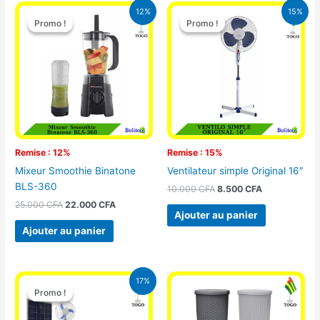
Le
Le
Le
Le
12%
15%
prix
prix
prix
prix
Promo !
Promo !
Promo !
Promo !
initial
actuel
initial
actuel
était :
est :
était :
est :
25.000 CFA.
22.000 CFA.
10.000 CFA.
8.500 CFA.
Remise : 12%
Remise : 15%
Mixeur Smoothie Binatone
Ventilateur simple Original 16″
BLS-360
10.000
CFA
8.500
CFA
25.000
CFA
22.000
CFA
Ajouter au panier
Ajouter au panier
Le
Le
17%
prix
prix
Promo !
Promo !
initial
actuel
était :
est :