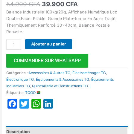
54.900
CFA
39.900
CFA
Balance Industrielle 100kg/20g, Affichage Numérique Lcd
Double Face, Pliable, Grande Plate-forme En Acier Traité
Thermiquement Renforcé 30x40cm, Balance Postale
Robuste.
Ajouter au panier
COMMANDER SUR WHATSAPP
Catégories :
Accessoires & Autres TG
,
Électroménager TG
,
Électronique TG
,
Équipements & Accessoires TG
,
Équipements
Industriels TG
,
Quincaillerie et Constructions TG
Étiquette :
TOGO
Facebook
Twitter
WhatsApp
LinkedIn
Description