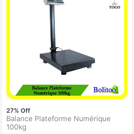
était :
est :
Plateforme
54.900 CFA.
39.900 CFA.
Numérique
100kg
27% Off
Balance Plateforme Numérique
100kg