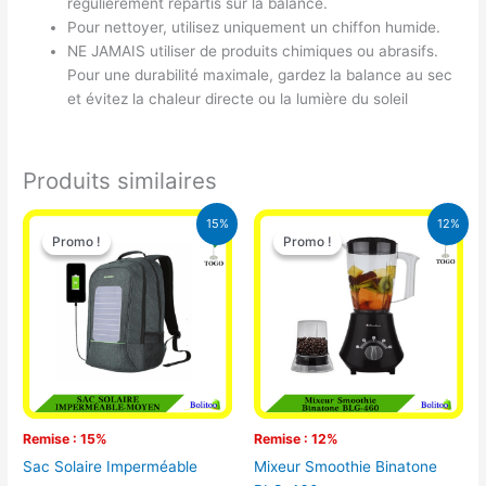
régulièrement répartis sur la balance.
Pour nettoyer, utilisez uniquement un chiffon humide.
NE JAMAIS utiliser de produits chimiques ou abrasifs.
Pour une durabilité maximale, gardez la balance au sec
et évitez la chaleur directe ou la lumière du soleil
Produits similaires
Le
Le
Le
Le
15%
12%
prix
prix
prix
prix
Promo !
Promo !
Promo !
Promo !
initial
actuel
initial
actuel
était :
est :
était :
est :
29.500 CFA.
25.000 CFA.
25.000 CFA.
22.000 CFA
Remise : 15%
Remise : 12%
Sac Solaire Imperméable
Mixeur Smoothie Binatone