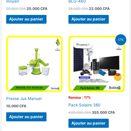
moyen
BLG-460
29.500
CFA
25.000
CFA
25.000
CFA
22.000
CFA
Ajouter au panier
Ajouter au panier
Le
Le
17%
prix
prix
Promo !
Promo !
initial
actuel
était :
est :
430.000 CFA.
355.000 
Remise : 17%
Presse Jus Manuel
Pack Solaire 380
10.000
CFA
430.000
CFA
355.000
CFA
Ajouter au panier
Ajouter au panier